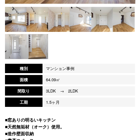
種別
マンション事例
面積
64.09㎡
間取り
3LDK → 2LDK
工期
1.5ヶ月
■窓ありの明るいキッチン
■天然無垢材（オーク）使用。
■造作壁面収納