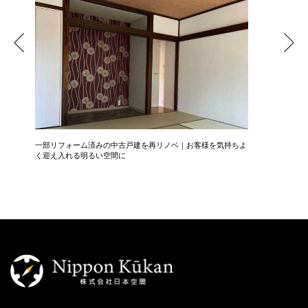
一部リフォーム済みの中古戸建を再リノベ｜お客様を気持ちよ
広さ&た
く迎え入れる明るい空間に
3LDK→1