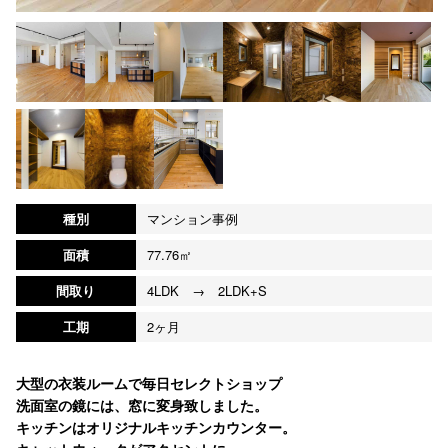
種別
マンション事例
面積
77.76㎡
間取り
4LDK → 2LDK+S
工期
2ヶ月
大型の衣装ルームで毎日セレクトショップ
洗面室の鏡には、窓に変身致しました。
キッチンはオリジナルキッチンカウンター。