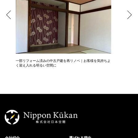
一部リフォーム済みの中古戸建を再リノベ｜お客様を気持ちよ
広さ&た
く迎え入れる明るい空間に
3LDK→1
会社紹介
選ばれる理由