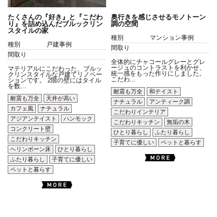
たくさんの『好き』と『こだわ
奥行きを感じさせるモノトーン
り』を詰め込んだブルックリン
調の空間
スタイルの家
種別
マンション事例
種別
戸建事例
間取り
間取り
全体的にチャコールグレーとグレ
ージュのコントラストを利かせ、
マテリアルにこだわった、ブルッ
統一感をもった作りにしました。
クリンスタイルな戸建てリノベー
こだわ...
ションです。 2階の壁にはタイル
を数...
耐震も万全
和テイスト
耐震も万全
天井が高い
ナチュラル
アンティーク調
カフェ風
ナチュラル
こだわりインテリア
アジアンテイスト
ハンモック
こだわりキッチン
無垢の木
コンクリート壁
ひとり暮らし
ふたり暮らし
こだわりキッチン
子育てに優しい
ペットと暮らす
ヘリンボーン床
ひとり暮らし
ふたり暮らし
子育てに優しい
ペットと暮らす