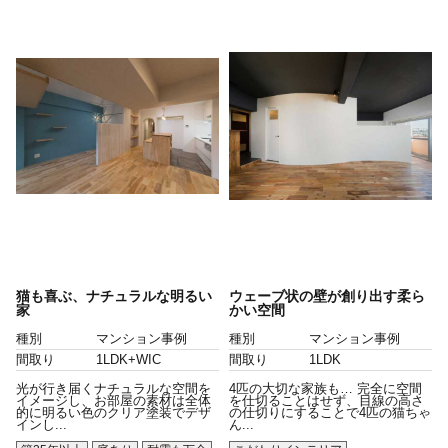
猫も喜ぶ、ナチュラルな明るい
ウェーブ状の壁が創り出す柔ら
家
かい空間
種別
マンション事例
種別
マンション事例
間取り
1LDK+WIC
間取り
1LDK
光が行き届くナチュラルな空間を
4匹の大切な家族も… 完全に空間
イメージし、お部屋の素材は全体
を仕切ることはせず、目線の高さ
的に明るい色のクリア塗装でデザ
の仕切りにすることで4匹の猫ちゃ
インし...
ん...