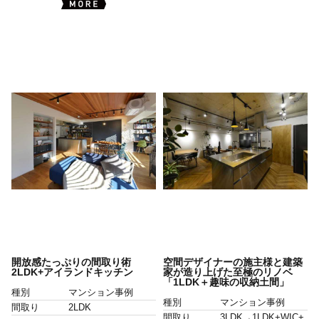
開放感たっぷりの間取り術
空間デザイナーの施主様と建築
2LDK+アイランドキッチン
家が造り上げた至極のリノベ
「1LDK＋趣味の収納土間」
種別
マンション事例
種別
マンション事例
間取り
2LDK
間取り
3LDK→1LDK+WIC+