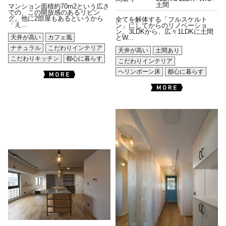
土間
マンション面積約70m2という広さ
での、この開放感のあるリビン
グ。他に2部屋もあるというから
全てを解体する「フルスケルト
「え...
ン」にしてからのリノベーショ
ン。3LDKから、広々1LDKに土間
天井が高い
カフェ風
とW...
ナチュラル
こだわりインテリア
天井が高い
土間あり
こだわりキッチン
都心に暮らす
こだわりインテリア
ヘリンボーン床
都心に暮らす