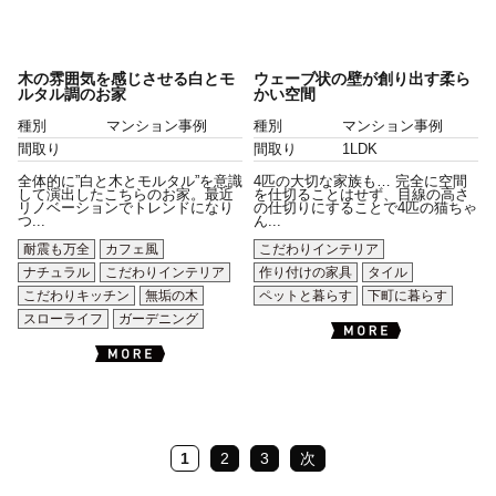
木の雰囲気を感じさせる白とモ
ウェーブ状の壁が創り出す柔ら
ルタル調のお家
かい空間
種別
マンション事例
種別
マンション事例
間取り
間取り
1LDK
全体的に”白と木とモルタル”を意識
4匹の大切な家族も… 完全に空間
して演出したこちらのお家。最近
を仕切ることはせず、目線の高さ
リノベーションでトレンドになり
の仕切りにすることで4匹の猫ちゃ
つ...
ん...
耐震も万全
カフェ風
こだわりインテリア
ナチュラル
こだわりインテリア
作り付けの家具
タイル
こだわりキッチン
無垢の木
ペットと暮らす
下町に暮らす
スローライフ
ガーデニング
1
2
3
次