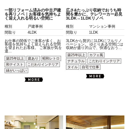
一部リフォーム済みの中古戸建
広さ&たっぷり収納でおうち時
を再リノベ｜お客様を気持ちよ
間を豊かに、テレワーカー必見
く迎え入れる明るい空間に
3LDK→1LDKリノベ
種別
戸建事例
種別
マンション事例
間取り
4LDK
間取り
1LDK
お仕事の関係でご来客が多く、お
3LDKから贅沢に1LDKにフルリノ
客様を気持ちよく迎えられる空間
ベーション。 ゆとりある空間には
を望まれたお客様。 ご家族が気を
収納が盛り沢山で、快適なおう...
遣...
築25年以上
カフェ風
築25年以上
庭あり
昭和レトロ
ナチュラル
こだわりインテリア
和テイスト
こだわりインテリア
タイル
自宅で仕事
緑がいっぱい