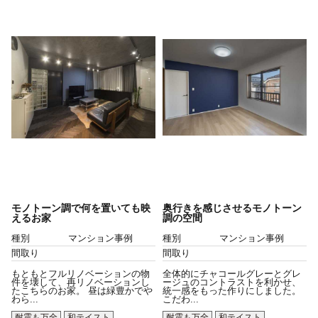
モノトーン調で何を置いても映
奥行きを感じさせるモノトーン
えるお家
調の空間
種別
マンション事例
種別
マンション事例
間取り
間取り
もともとフルリノベーションの物
全体的にチャコールグレーとグレ
件を壊して、再リノベーションし
ージュのコントラストを利かせ、
たこちらのお家。 昼は緑豊かでや
統一感をもった作りにしました。
わら...
こだわ...
耐震も万全
和テイスト
耐震も万全
和テイスト