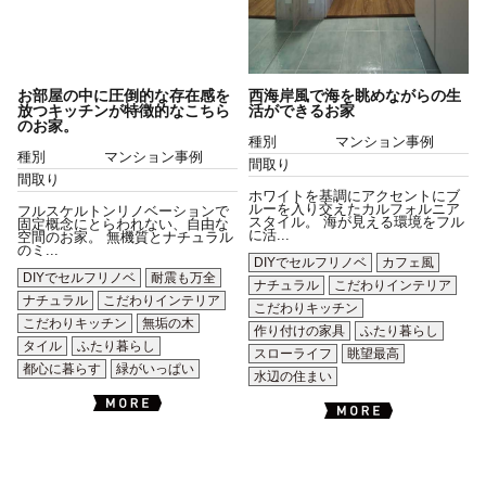
お部屋の中に圧倒的な存在感を
西海岸風で海を眺めながらの生
放つキッチンが特徴的なこちら
活ができるお家
のお家。
種別
マンション事例
種別
マンション事例
間取り
間取り
ホワイトを基調にアクセントにブ
ルーを入り交えたカルフォルニア
フルスケルトンリノベーションで
スタイル。 海が見える環境をフル
固定概念にとらわれない、自由な
に活...
空間のお家。 無機質とナチュラル
のミ...
DIYでセルフリノベ
カフェ風
DIYでセルフリノベ
耐震も万全
ナチュラル
こだわりインテリア
ナチュラル
こだわりインテリア
こだわりキッチン
こだわりキッチン
無垢の木
作り付けの家具
ふたり暮らし
タイル
ふたり暮らし
スローライフ
眺望最高
都心に暮らす
緑がいっぱい
水辺の住まい