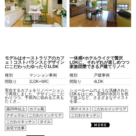
モデルはオーストラリアのカフ
一体感×ホテルライクで贅沢
ェ！コストバランスとデザイン
LDKに、それぞれが楽しめつつ
にこだわったゆったり1LDK
家族団欒できる戸建てリノベ
種別
マンション事例
種別
戸建事例
間取り
1LDK+WIC
間取り
4LDK
実在するカフェをリノベーション
ショールームのような洗練された
で再現しました。デザインにこだ
LDKをはじめ、玄関や水回りを色
わりつつ、予算内に収める工夫も
で遊ぶなど、さまざまなテイスト
たくさ...
を楽...
築25年以上
カフェ風
和テイスト
こだわりインテリア
ナチュラル
こだわりインテリア
こだわりキッチン
こだわりキッチン
タイル
自宅で仕事