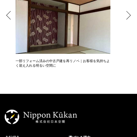
一部リフォーム済みの中古戸建を再リノベ｜お客様を気持ちよ
広さ&た
く迎え入れる明るい空間に
3LDK→1