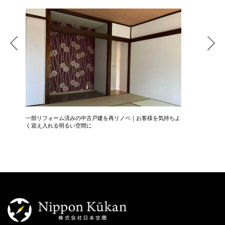
一部リフォーム済みの中古戸建を再リノベ｜お客様を気持ちよ
広さ&た
く迎え入れる明るい空間に
3LDK→1